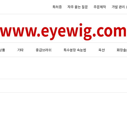
특허증
자주 묻는 질문
주문제작
가발 관리 
상품
기타
중급브러쉬
특수분장 속눈썹
옥션
화장솔