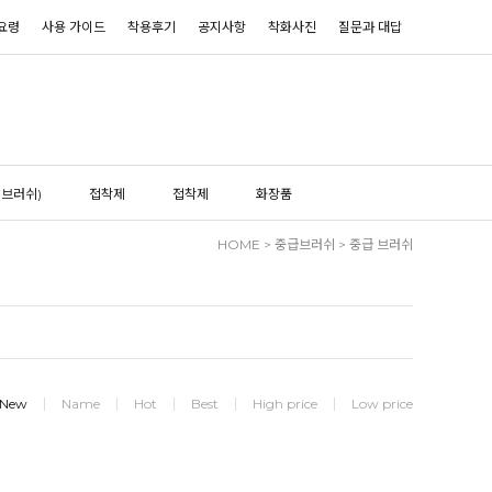
요령
사용 가이드
착용후기
공지사항
착화사진
질문과 대답
(브러쉬)
접착제
접착제
화장품
HOME
>
중급브러쉬
>
중급 브러쉬
New
Name
Hot
Best
High price
Low price