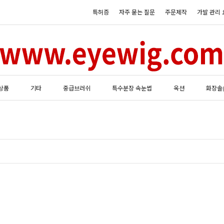
특허증
자주 묻는 질문
주문제작
가발 관리 
상품
기타
중급브러쉬
특수분장 속눈썹
옥션
화장솔