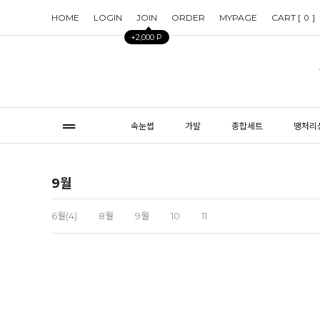
HOME
LOGIN
JOIN
ORDER
MYPAGE
CART [
]
0
+2,000 P
속눈썹
가발
종합세트
땡처리
9월
6월(4)
8월
9월
10
11