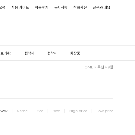
요령
사용 가이드
착용후기
공지사항
착화사진
질문과 대답
(브러쉬)
접착제
접착제
화장품
HOME
>
옥션
>
9월
New
Name
Hot
Best
High price
Low price