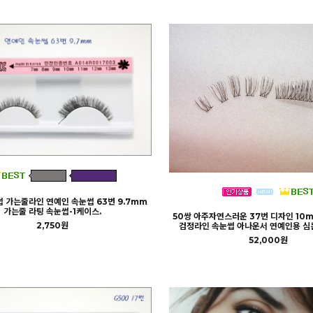
 가는줄라인 연예인 속눈썹 63번 9.7mm
가는줄 라팅 속눈썹-1케이스.
50쌍 아주자연스러운 37번 디자인 10
2,750원
검정라인 속눈썹 아나운서 연예인용 심
52,000원