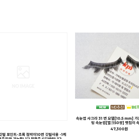
속눈썹 샤크라 31 번 모델[10.5 mm]
팅 속눈썹[벌크50쌍] 삣침이 
47,300원
털 포인트-초록 점박이10번 깃털사용 -1케
출용주문만 가능합니다 전화주시길바랍니다