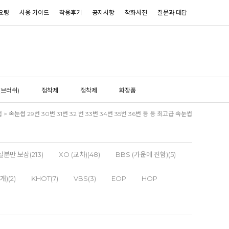
요령
사용 가이드
착용후기
공지사항
착화사진
질문과 대답
(브러쉬)
접착제
접착제
화장품
썹
>
속눈썹 29번 30번 31번 32 번 33번 34번 35번 36번 등 등 최고급 속눈썹
분만 보삼(213)
XO (교차)(48)
BBS (가운데 진함)(5)
개)(2)
KHOT(7)
VBS(3)
EOP
HOP