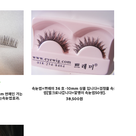
속눈썹=쁘레미 36 호 -10mm 상품 입니다=검정줄 속눈
썹[벌크로나갑니다=알맹이 속눈썹50쌍].
mm 연예인 가는
는속눈썹효과.
38,500원