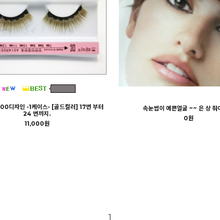
0디자인 -1케이스- [골드컬러] 17번 부터
속눈썹이 예쁜얼굴 ~~ 은 상 줘야
24 번까지.
0원
11,000원
1