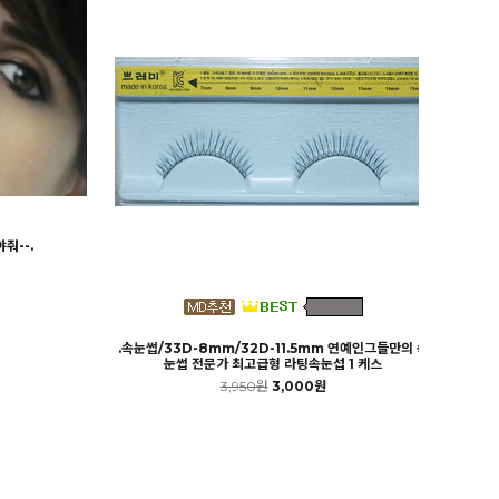
줘--.
.속눈썹/33D-8mm/32D-11.5mm 연예인그들만의 속
눈썹 전문가 최고급형 라팅속눈섭 1 케스
3,950원
3,000원