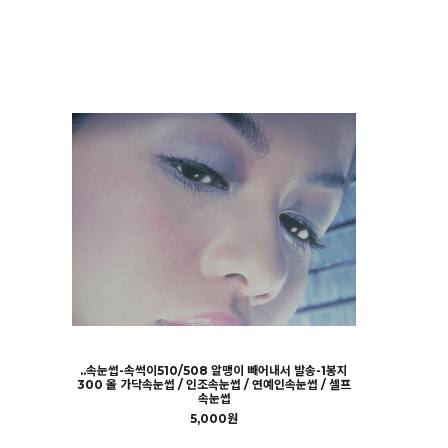
..속눈썹-속썩이510/508 알맹이 빼어내서 발송-1봉지
300 올 가닥속눈썹 / 인조속눈썹 / 연예인속눈썹 / 셀프
속눈썹
5,000원