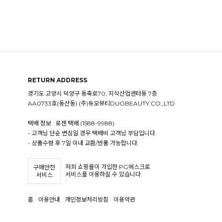
RETURN ADDRESS
경기도 고양시 덕양구 동축로70, 지식산업센터동 7층
AA0733호(동산동) (주)듀오뷰티DUOBEAUTY.CO.,LTD
택배 정보 : 로젠 택배 (1588-9988)
- 고객님 단순 변심일 경우 택배비 고객님 부담입니다.
- 상품수령 후 7일 이내 교환/반품 가능합니다.
저희 쇼핑몰이 가입한 PG에스크로
구매안전
서비스를 이용하실 수 있습니다.
서비스
홈
이용안내
개인정보처리방침
이용약관