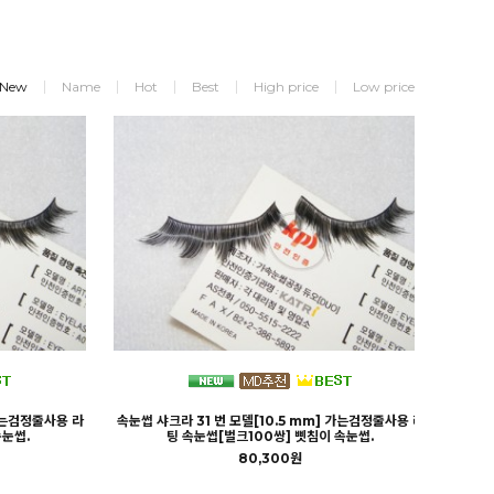
New
Name
Hot
Best
High price
Low price
 가는검정줄사용 라
속눈썹 샤크라 31 번 모델[10.5 mm] 가는검정줄사용 라
속눈썹.
팅 속눈썹[벌크100쌍] 삣침이 속눈썹.
80,300원