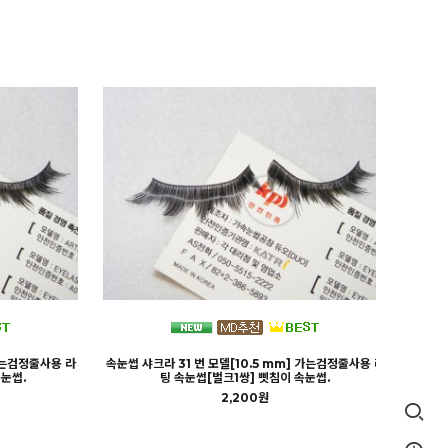
 가는검정줄사용 라
속눈썹 샤크라 31 번 모델[10.5 mm] 가는검정줄사용 라
눈썹.
팅 속눈썹[벌크1쌍] 삣침이 속눈썹.
2,200원