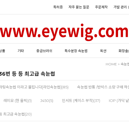
특허증
자주 묻는 질문
주문제작
가발 관리 
상품
기타
중급브러쉬
특수분장 속눈썹
옥션
화장솔
HOME
>
속눈
번 36번 등 등 최고급 속눈썹
팅속눈썹 이라고 불립니다[라인속눈썹](85)
속눈썹 반통 /반박스 소량 구매 하실
레미모 (한 올씩)(1)
J450(5)
인서트 (케이스 부착)(37)
IOP (가닥 낱
 등 최고급 속눈썹(20)