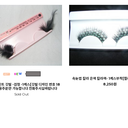
속눈썹 칼라 은색 칼라색- 1케스부착[컬러
8,250원
트 깃털 -검정 -1케스[깃털 디자인 번호 18
출용주문만 가능합니다 전화주시길바랍니다
Sold Out