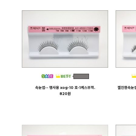
속눈썹-- 행사용 xog-10 호-1케스부착.
젤진한속눈썹
820원