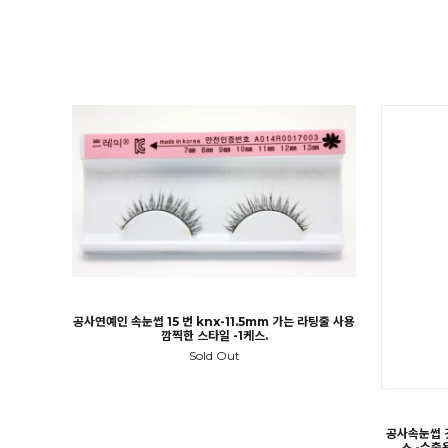
공사연예인 속눈썹 15 번 knx-11.5mm 가는 라팅줄 사용
깜찍한 스타일 -1케스.
Sold Out
공사속눈썹 깃
스.-수