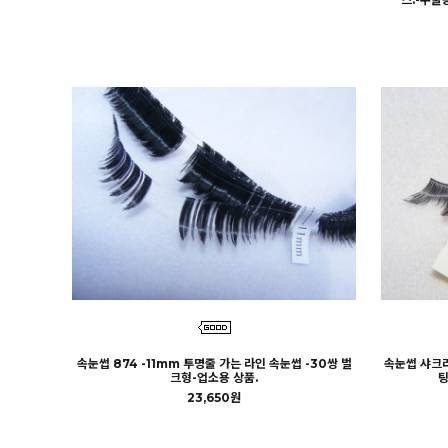
속눈썹 874 -11mm 투명줄 가는 라인 속눈썹 -30쌍 벌
속눈썹 샤크라
크형-업소용 상품.
팅
23,650원