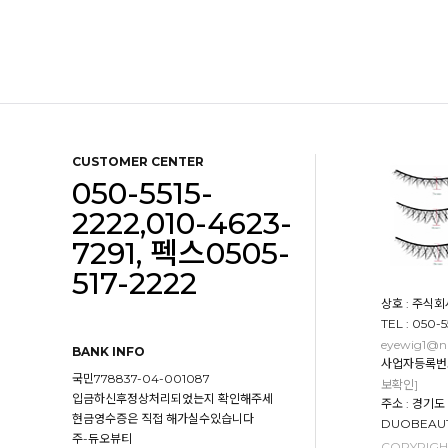
CUSTOMER CENTER
050-5515-
2222,010-4623-
7291, 펙스0505-
517-2222
상호 : 주식회
TEL : 050-
eyewig1@n
BANK INFO
사업자등록번호 :
국민778837-04-001087
보확인]
입금하신후정상처리되었는지 확인해주세
주소 : 경기
현금영수증은 직접 해가실수있습니다
DUOBEAUT
주-듀오뷰티
COPYRIGHT