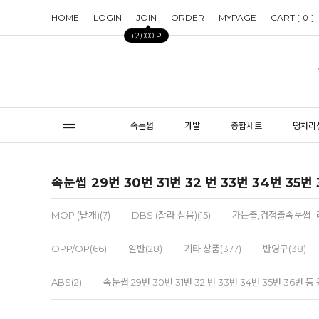
HOME
LOGIN
JOIN
ORDER
MYPAGE
CART [
]
0
+2,000 P
속눈썹
가발
종합세트
땡처리
속눈썹 29번 30번 31번 32 번 33번 34번 35
MOP (낱개)(7)
DBS (잘라 심음)(15)
가는줄,검정줄속눈썹=라
OPP/OP(66)
일반(28)
기타 상품(377)
반영구(38)
ABS(2)
속눈썹 29번 30번 31번 32 번 33번 34번 35번 36번 등