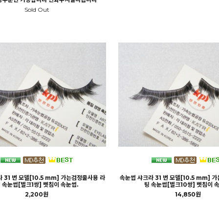
Sold Out
 31 번 모델[10.5 mm] 가는검정줄사용 라
속눈썹 샤크라 31 번 모델[10.5 mm]
 속눈썹[벌크1쌍] 삣침이 속눈썹.
팅 속눈썹[벌크10쌍] 삣침이 속
2,200원
14,850원