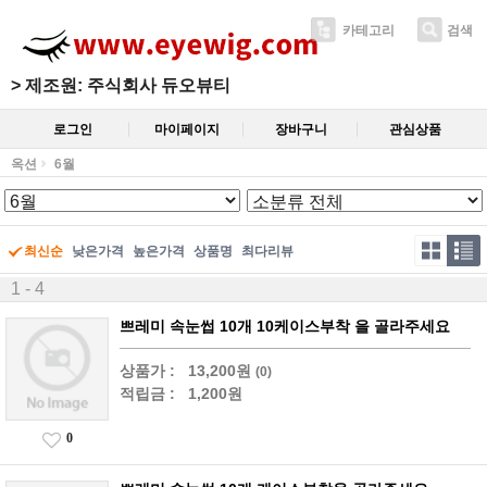
카테고리
검색
>
제조원: 주식회사 듀오뷰티
로그인
마이페이지
장바구니
관심상품
옥션
6월
최신순
낮은가격
높은가격
상품명
최다리뷰
1 - 4
쁘레미 속눈썹 10개 10케이스부착 을 골라주세요
상품가 :
13,200원
(0)
적립금 :
1,200원
0