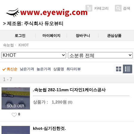
카테고리
검색
>
제조원: 주식회사 듀오뷰티
로그인
마이페이지
장바구니
관심상품
속눈썹
KHOT
최신순
낮은가격
높은가격
상품명
최다리뷰
1 - 7
.속눈썹 282-11mm 디자인1케이스공사
상품가 :
1,200원
(0)
0
khot-심기진한것.