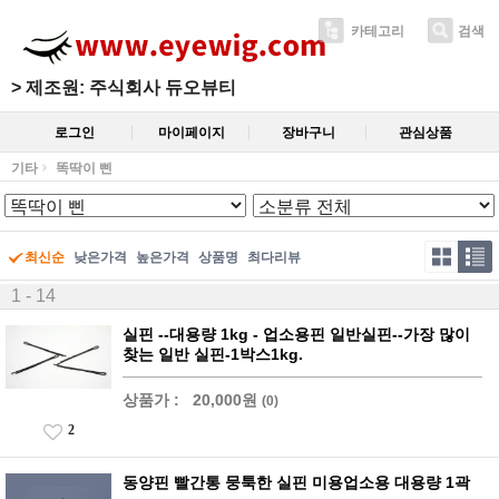
카테고리
검색
>
제조원: 주식회사 듀오뷰티
로그인
마이페이지
장바구니
관심상품
기타
똑딱이 삔
최신순
낮은가격
높은가격
상품명
최다리뷰
1 - 14
실핀 --대용량 1kg - 업소용핀 일반실핀--가장 많이
찾는 일반 실핀-1박스1kg.
상품가 :
20,000원
(0)
2
동양핀 빨간통 뭉툭한 실핀 미용업소용 대용량 1곽