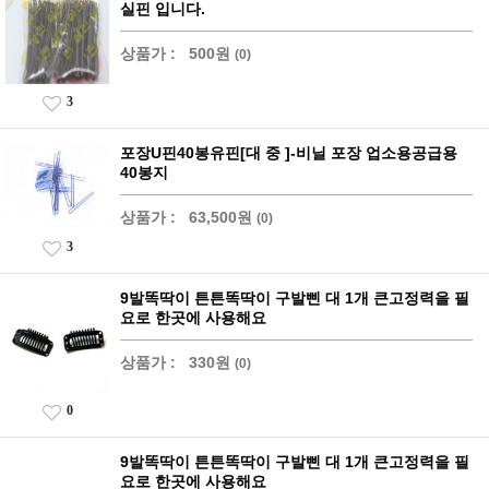
실핀 입니다.
상품가 :
500원
(0)
3
포장U핀40봉유핀[대 중 ]-비닐 포장 업소용공급용
40봉지
상품가 :
63,500원
(0)
3
9발똑딱이 튼튼똑딱이 구발삔 대 1개 큰고정력을 필
요로 한곳에 사용해요
상품가 :
330원
(0)
0
9발똑딱이 튼튼똑딱이 구발삔 대 1개 큰고정력을 필
요로 한곳에 사용해요