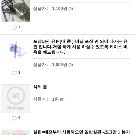
상품가 :
1,100원
(0)
3
포장U핀=유핀[대 중 ]-비닐 포장 만 되어 나가는 유
핀 입니다-저렴 하게 사용 하실수 있도록 케이스 비
용을 빼드립니다.
상품가 :
1,600원
(0)
2
삭제 품
상품가 :
1원
(0)
0
실핀=예전부터 사용해오던 일반실핀 -조그만 1 봉지