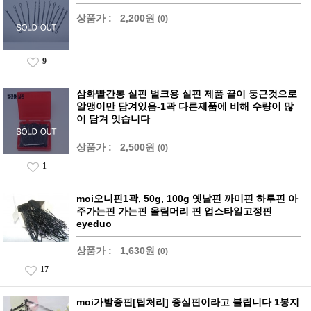
상품가 :
2,200원
(0)
9
삼화빨간통 실핀 벌크용 실핀 제품 끝이 둥근것으로
알맹이만 담겨있음-1곽 다른제품에 비해 수량이 많
이 담겨 잇습니다
상품가 :
2,500원
(0)
1
moi오니핀1곽, 50g, 100g 옛날핀 까미핀 하루핀 아
주가는핀 가는핀 올림머리 핀 업스타일고정핀
eyeduo
상품가 :
1,630원
(0)
17
moi가발중핀[팁처리] 중실핀이라고 불립니다 1봉지