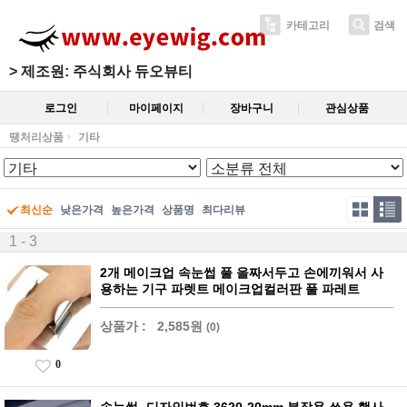
카테고리
검색
>
제조원: 주식회사 듀오뷰티
로그인
마이페이지
장바구니
관심상품
땡처리상품
기타
최신순
낮은가격
높은가격
상품명
최다리뷰
1 - 3
2개 메이크업 속눈썹 풀 을짜서두고 손에끼워서 사
용하는 기구 파렛트 메이크업컬러판 풀 파레트
상품가 :
2,585원
(0)
0
속눈썹- 디자인번호 3620-20mm 분장용 쑈용 행사