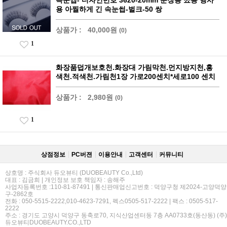
용 아찔하게 긴 속눈썹-벌크-50 쌍
상품가 :
40,000원
(0)
1
화장품덥개보호천.화장대 가림막천.먼지방지천,홍
색천.적색천.가림천1장 가로200센치*세로100 센치
상품가 :
2,980원
(0)
1
상점정보
PC버젼
이용안내
고객센터
커뮤니티
상호명 : 주식회사 듀오뷰티 (DUOBEAUTY Co.,Ltd)
대표 : 김금희 | 개인정보 보호 책임자 : 송해주
사업자등록번호 :110-81-87491 | 통신판매업신고번호 : 덕양구청 제2024-고양덕양
구-2862호
전화 : 050-5515-2222,010-4623-7291, 펙스0505-517-2222 | 팩스 : 0505-517-
2222
주소 : 경기도 고양시 덕양구 동축로70, 지식산업센터동 7층 AA0733호(동산동) (주)
듀오뷰티DUOBEAUTY.CO.,LTD