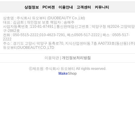
상점정보
PC버젼
이용안내
고객센터
커뮤니티
상호명 : 주식회사 듀오뷰티 (DUOBEAUTY Co.,Ltd)
대표 : 김금희 | 개인정보 보호 책임자 : 송해주
사업자등록번호 :110-81-87491 | 통신판매업신고번호 : 덕양구청 제2024-고양덕양
구-2862호
전화 : 050-5515-2222,010-4623-7291, 펙스0505-517-2222 | 팩스 : 0505-517-
2222
주소 : 경기도 고양시 덕양구 동축로70, 지식산업센터동 7층 AA0733호(동산동) (주)
듀오뷰티DUOBEAUTY.CO.,LTD
이용약관
|
개인정보처리방침
ⓒ제조원: 주식회사 듀오뷰티 All rights reserved.
Make
Shop